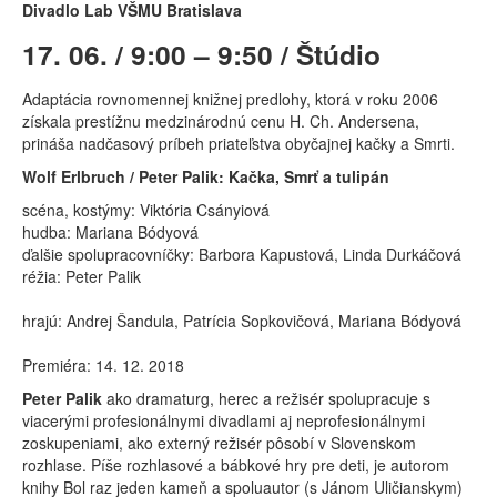
Divadlo Lab VŠMU Bratislava
17. 06. / 9:00 – 9:50 / Štúdio
Adaptácia rovnomennej knižnej predlohy, ktorá v roku 2006
získala prestížnu medzinárodnú cenu H. Ch. Andersena,
prináša nadčasový príbeh priateľstva obyčajnej kačky a Smrti.
Wolf Erlbruch / Peter Palik: Kačka, Smrť a tulipán
scéna, kostýmy: Viktória Csányiová
hudba: Mariana Bódyová
ďalšie spolupracovníčky: Barbora Kapustová, Linda Durkáčová
réžia: Peter Palik
hrajú: Andrej Šandula, Patrícia Sopkovičová, Mariana Bódyová
Premiéra: 14. 12. 2018
Peter Palik
ako dramaturg, herec a režisér spolupracuje s
viacerými profesionálnymi divadlami aj neprofesionálnymi
zoskupeniami, ako externý režisér pôsobí v Slovenskom
rozhlase. Píše rozhlasové a bábkové hry pre deti, je autorom
knihy Bol raz jeden kameň a spoluautor (s Jánom Uličianskym)