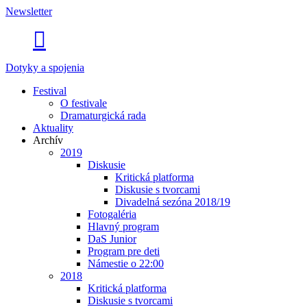
Newsletter

Dotyky a spojenia
Festival
O festivale
Dramaturgická rada
Aktuality
Archív
2019
Diskusie
Kritická platforma
Diskusie s tvorcami
Divadelná sezóna 2018/19
Fotogaléria
Hlavný program
DaS Junior
Program pre deti
Námestie o 22:00
2018
Kritická platforma
Diskusie s tvorcami