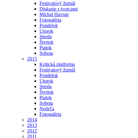
Festivalový žurnál
Diskusie s tvorcami
Michal Havran
Fotogaléria
Pondelok
Utorok
Streda
Štvrtok
Piatok
Sobota
2015
Kritická platforma
Festivalový žurnál
Pondelok
Utorok
Streda
Štvrtok
Piatok
Sobota
Nedeľa
Fotogaléria
2014
2013
2012
2011