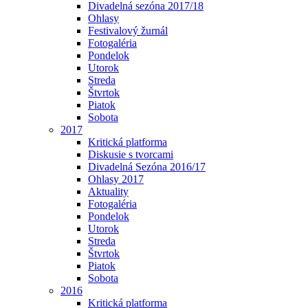
Divadelná sezóna 2017/18
Ohlasy
Festivalový žurnál
Fotogaléria
Pondelok
Utorok
Streda
Štvrtok
Piatok
Sobota
2017
Kritická platforma
Diskusie s tvorcami
Divadelná Sezóna 2016/17
Ohlasy 2017
Aktuality
Fotogaléria
Pondelok
Utorok
Streda
Štvrtok
Piatok
Sobota
2016
Kritická platforma